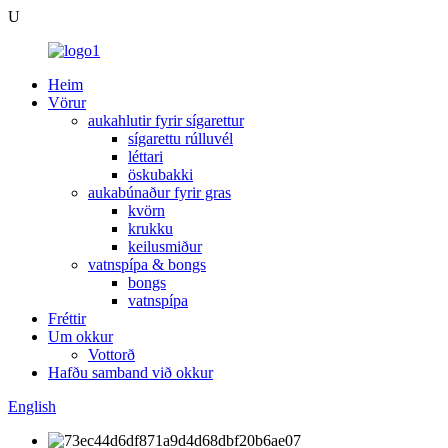
U
Heim
Vörur
aukahlutir fyrir sígarettur
sígarettu rúlluvél
léttari
öskubakki
aukabúnaður fyrir gras
kvörn
krukku
keilusmiður
vatnspípa & bongs
bongs
vatnspípa
Fréttir
Um okkur
Vottorð
Hafðu samband við okkur
English